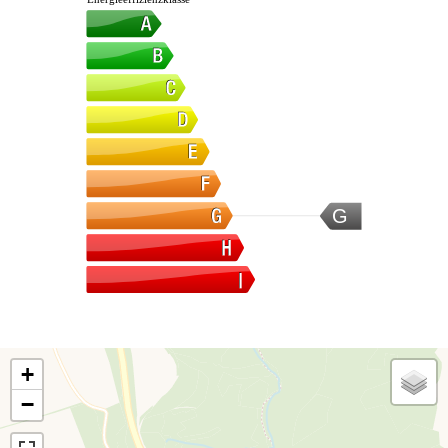
G
+
−