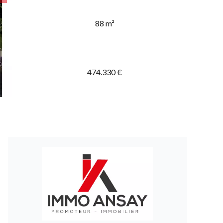
88 m²
474.330 €