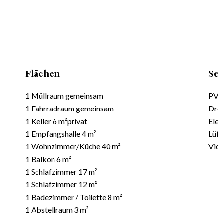
Flächen
Se
1 Müllraum
gemeinsam
PV
1 Fahrradraum
gemeinsam
Dr
1 Keller
6 m²
privat
El
1 Empfangshalle
4 m²
Lü
1 Wohnzimmer/Küche
40 m²
Vi
1 Balkon
6 m²
1 Schlafzimmer
17 m²
1 Schlafzimmer
12 m²
1 Badezimmer / Toilette
8 m²
1 Abstellraum
3 m²