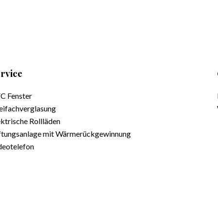
rvice
C Fenster
eifachverglasung
ektrische Rollläden
ftungsanlage mit Wärmerückgewinnung
deotelefon