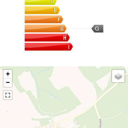
G
+
−