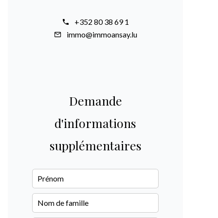
+352 80 38 69 1
immo@immoansay.lu
Demande
d'informations
supplémentaires