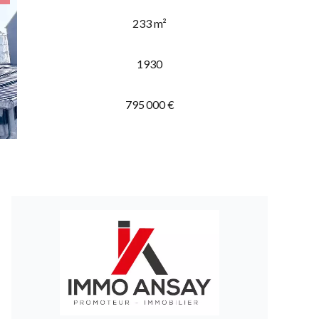
233 m²
1930
795 000 €