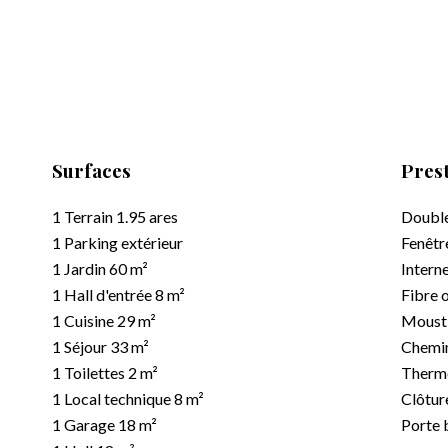
Surfaces
Prest
1 Terrain
1.95 ares
Double
1 Parking extérieur
Fenêt
1 Jardin
60 m²
Intern
1 Hall d'entrée
8 m²
Fibre 
1 Cuisine
29 m²
Mousti
1 Séjour
33 m²
Chemi
1 Toilettes
2 m²
Thermo
1 Local technique
8 m²
Clôtur
1 Garage
18 m²
Porte 