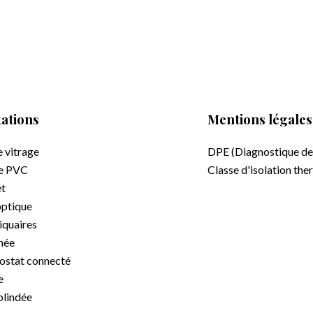
ations
Mentions légales
 vitrage
DPE (Diagnostique de
re PVC
Classe d'isolation th
et
optique
quaires
née
stat connecté
e
blindée