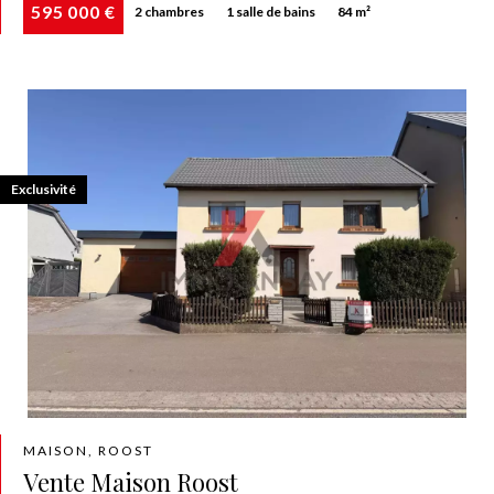
595 000 €
2 chambres
1 salle de bains
84 m²
Exclusivité
MAISON, ROOST
Vente Maison Roost