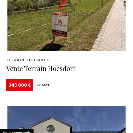
TERRAIN, HOESDORF
Vente Terrain Hoesdorf
345 000 €
7.8 ares
Exclusivité
Sous compromis