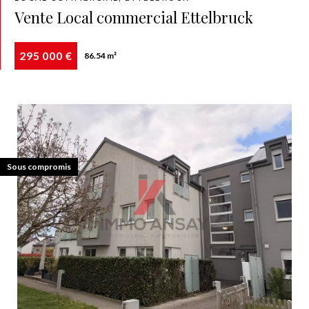
Vente Local commercial Ettelbruck
295 000 €
86.54 m²
Exclusivité
Sous compromis