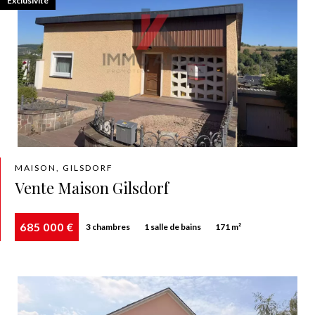
Exclusivité
MAISON, GILSDORF
Vente Maison Gilsdorf
685 000 €
3 chambres
1 salle de bains
171 m²