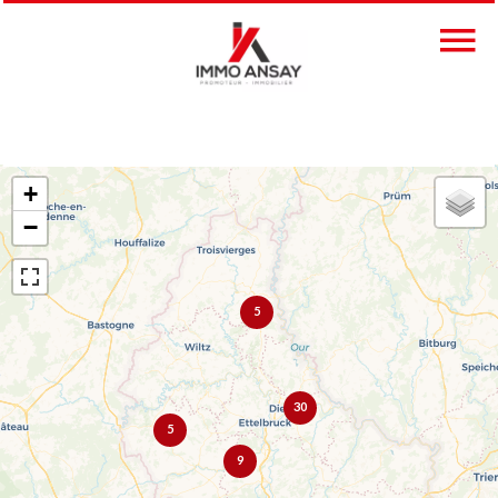
+
−
5
30
5
9