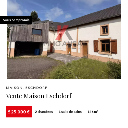
Exclusivité
Sous compromis
MAISON, ESCHDORF
Vente Maison Eschdorf
525 000 €
2 chambres
1 salle de bains
146 m²