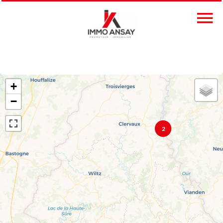
+
−
2