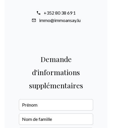
+352 80 38 69 1
immo@immoansay.lu
Demande
d'informations
supplémentaires