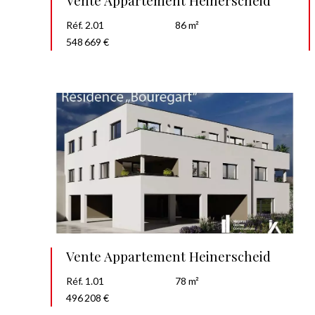
Vente Appartement Heinerscheid
Réf. 2.01
86 m²
548 669 €
Vente Appartement Heinerscheid
Réf. 1.01
78 m²
496 208 €