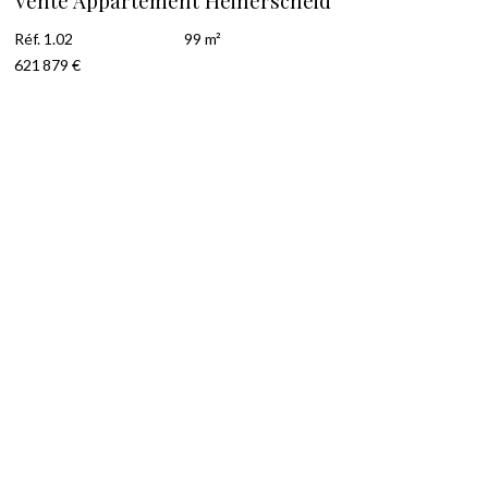
Vente Appartement Heinerscheid
Réf. 1.02
99 m²
621 879 €