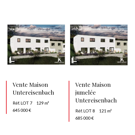
Vente Maison
Vente Maison
Untereisenbach
jumelée
Untereisenbach
Réf. LOT 7
129 m²
645 000 €
Réf. LOT 8
121 m²
685 000 €