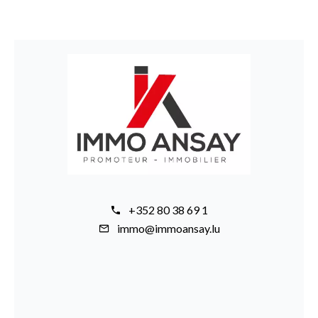
+352 80 38 69 1
immo@immoansay.lu