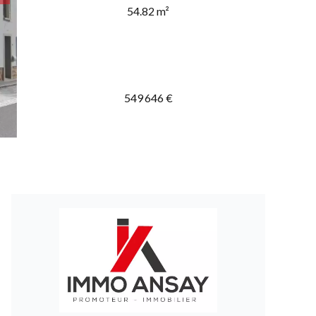
54.82 m²
549 646 €