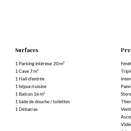
Surfaces
Pre
1 Parking intérieur
20 m²
Fenê
1 Cave
7 m²
Tripl
1 Hall d'entrée
Inter
1 Séjour/cuisine
Pann
1 Balcon
16 m²
Store
1 Salle de douche / toilettes
Ther
1 Débarras
Venti
Asce
Vidé