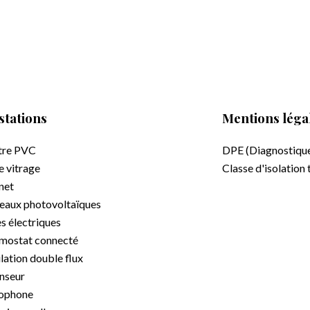
stations
Mentions léga
tre PVC
DPE (Diagnostiqu
e vitrage
Classe d'isolation
net
eaux photovoltaïques
s électriques
mostat connecté
lation double flux
nseur
ophone