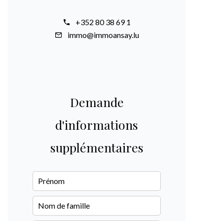
+352 80 38 69 1
immo@immoansay.lu
Demande
d'informations
supplémentaires