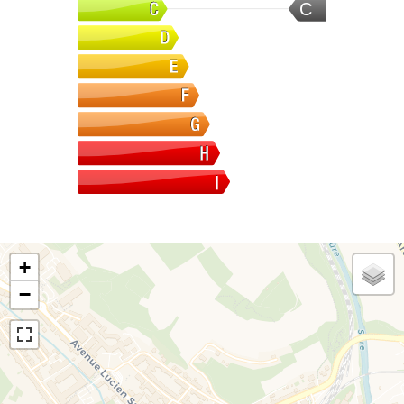
C
+
−