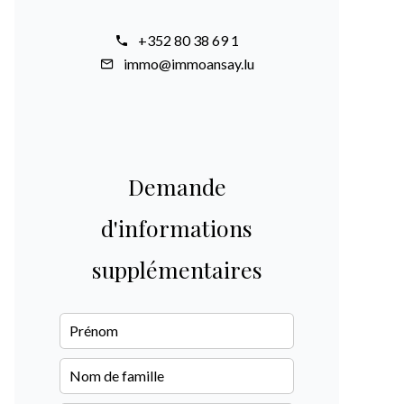
+352 80 38 69 1
immo@immoansay.lu
Demande
d'informations
supplémentaires