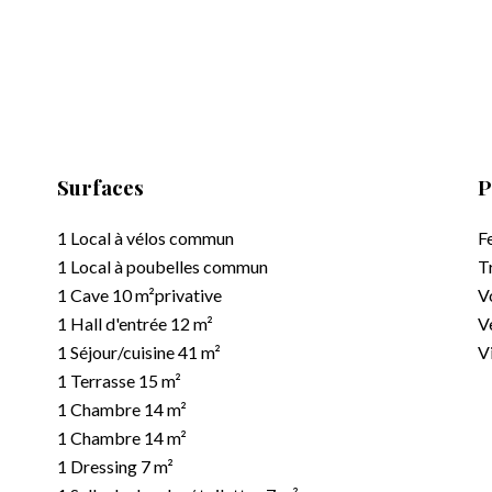
Surfaces
P
1 Local à vélos
commun
F
1 Local à poubelles
commun
T
1 Cave
10 m²
privative
V
1 Hall d'entrée
12 m²
V
1 Séjour/cuisine
41 m²
V
1 Terrasse
15 m²
1 Chambre
14 m²
1 Chambre
14 m²
1 Dressing
7 m²