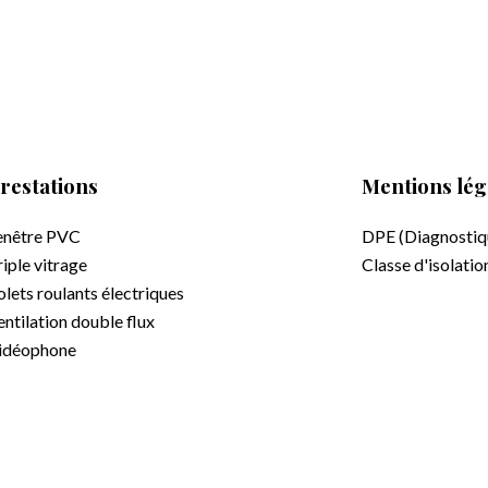
restations
Mentions lég
enêtre PVC
DPE (Diagnostiq
riple vitrage
Classe d'isolati
olets roulants électriques
entilation double flux
idéophone