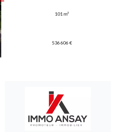
101 m²
536 606 €