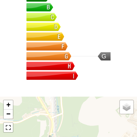
G
+
−