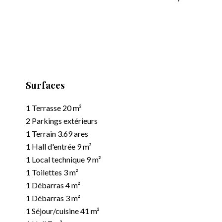
Surfaces
1 Terrasse
20 m²
2 Parkings extérieurs
1 Terrain
3.69 ares
1 Hall d'entrée
9 m²
1 Local technique
9 m²
1 Toilettes
3 m²
1 Débarras
4 m²
1 Débarras
3 m²
1 Séjour/cuisine
41 m²