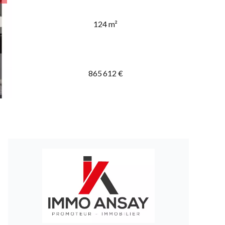
124 m²
865 612 €