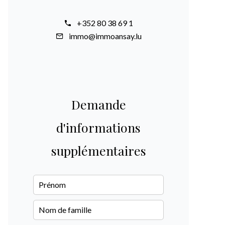
+352 80 38 69 1
immo@immoansay.lu
Demande
d'informations
supplémentaires