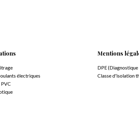
ations
Mentions légal
vitrage
DPE (Diagnostique
roulants électriques
Classe d'isolation 
e PVC
ptique