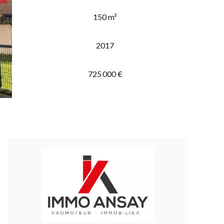
150 m²
2017
725 000 €