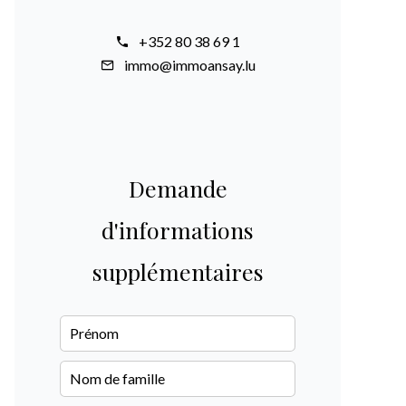
+352 80 38 69 1
immo@immoansay.lu
Demande
d'informations
supplémentaires