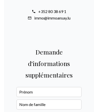
+352 80 38 69 1
immo@immoansay.lu
Demande
d'informations
supplémentaires