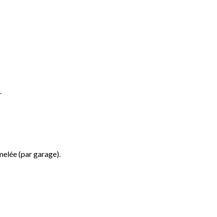
.
melée (par garage).