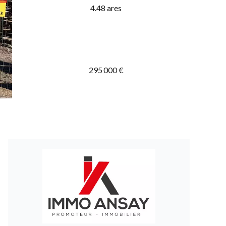
4.48 ares
295 000 €