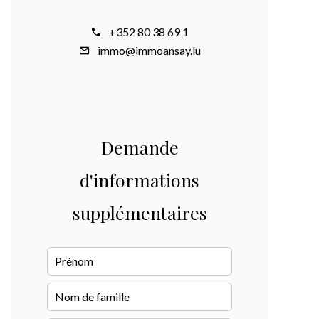
+352 80 38 69 1
immo@immoansay.lu
Demande
d'informations
supplémentaires