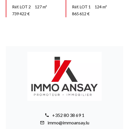
Réf. LOT 2
127 m²
Réf. LOT 1
124 m²
739 422 €
865 612 €
+352 80 38 69 1
immo@immoansay.lu