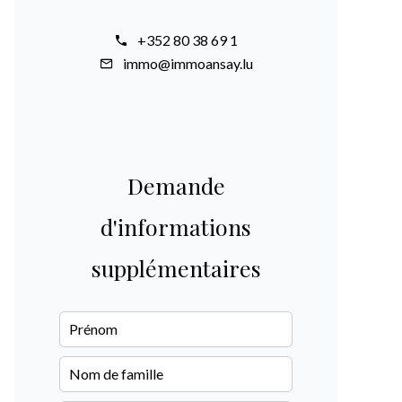
+352 80 38 69 1
immo@immoansay.lu
Demande
d'informations
supplémentaires