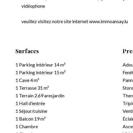
vidéophone
veuillez visitez notre site internet www.immoansay.lu
Surfaces
Pre
1 Parking intérieur
14 m²
Adou
1 Parking intérieur
15 m²
Fenê
1 Cave
4 m²
Pann
1 Terrasse
31 m²
Store
1 Terrain
2.69 ares
jardin
Ther
1 Hall d'entrée
Tripl
1 Séjour/cuisine
Venti
1 Balcon
19 m²
Éclai
1 Chambre
Asce