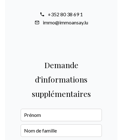
+352 80 38 69 1
immo@immoansay.lu
Demande
d'informations
supplémentaires